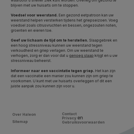
waardoor u sneller ziek kunt worden. Overleg om gezond te
blijven met uw huisarts om te stoppen.
Voedsel voor weerstand.
Een gezond eetpatroon kan uw
weerstand helpen versterken tijdens het griepseizoen. Voeg
voedsel zoals citrusvruchten en bessen, ongezouten noten,
groenten en eieren toe.
Geef uw lichaam de tijd om te herstellen.
Slaapgebrek en
een hoog stressniveau kunnen uw weerstand tegen
verkoudheid en griep verlagen. Om uw weerstand te
verhogen, zorg er dan voor dat u
genoeg slaap
krijgt en u uw
stressniveau beheerst.
Informeer naar een vaccintatie tegen griep.
Het kan zijn
dat een vaccinatie een manier zou kunnen zijn om griep te
voorkomen. U kunt met uw huisarts overleggen of dit een
juiste aanpak zou kunnen zijn voor u.
Contact
Over Haleon
en
Privacy
Sitemap
Gebruiksvoorwaarden