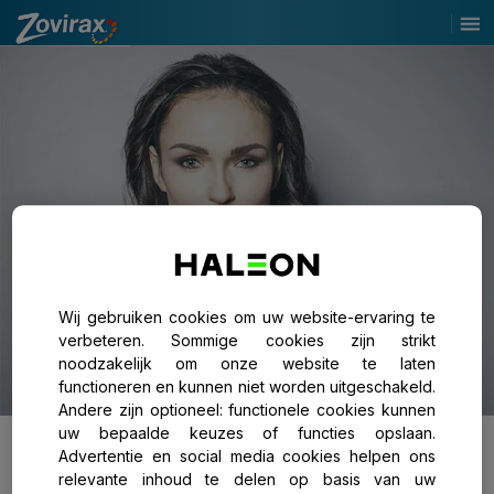
Wij gebruiken cookies om uw website-ervaring te
verbeteren. Sommige cookies zijn strikt
noodzakelijk om onze website te laten
functioneren en kunnen niet worden uitgeschakeld.
Andere zijn optioneel: functionele cookies kunnen
Blijf Sterk
uw bepaalde keuzes of functies opslaan.
Advertentie en social media cookies helpen ons
De beste manier om u te verdedigen tegen verkoudheid
relevante inhoud te delen op basis van uw
en griep is goed voor uzelf te zorgen. Volg deze tips om