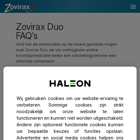
Zovirax Duo
FAQ’s
Vind hier de antwoorden op de meest gestelde vragen
over Zovirax Duo, de vrij-verkrijgbare unieke
koortslipmedicatie welke een ontstekingsremmer een
antiviraal combineert.
Algemeen
Wij gebruiken cookies om uw website-ervaring te
Hoe ziet de creme eruit en hoe voelt het aan?
verbeteren. Sommige cookies zijn strikt
noodzakelijk om onze website te laten
Hoe is het verpakt?
functioneren en kunnen niet worden uitgeschakeld.
Andere zijn optioneel: functionele cookies kunnen
Waar kan ik Zovirax Duo kopen?
uw bepaalde keuzes of functies opslaan.
Advertentie en social media cookies helpen ons