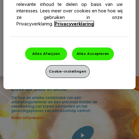
Hoe verschilt Zovirax Duo van andere
relevante inhoud te delen op basis van uw
koortslipprodukten?
interesses. Lees meer over cookies en hoe hoe wij
ze gebruiken in onze
Bevat de tube latex?
Privacyverklaring.
Privacyverklaring
Zovirax Duo aanbrengen
Alles Afwijzen
Alles Accepteren
Kan ik er make-up bovenop aanbrengen?
Cookie-instellingen
Zovirax Duo in actie
Zie hoe de unieke combinatie van een
ontstekingsremmer en een antiviraal middel de
ontwikkeling van blaren vermindert en het
genezingsproces van een koortslip verkort.
Meer informatie