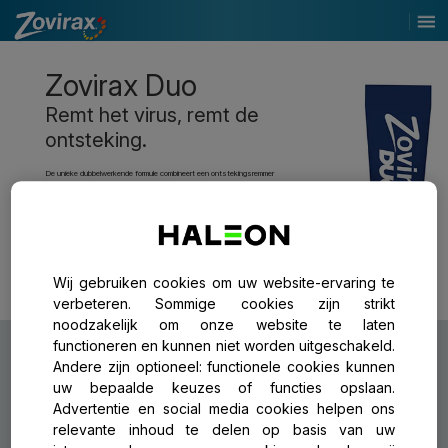
Zovirax Duo
Remt het virus, remt de
ontsteking.
De unieke dubbelwerkende formule combineert een ontstekingsremmer
(hydrocortison) en een antiviraal middel (aciclovir). Zovirax Duo verkort de hersteltijd
en de vermindert de symptomen van een koortslip.
De klinisch bewezen koortslipcrème die helpt voorkomen dat een koortslip zich
ontwikkelt tot een blaar.
Zovirax Duo moet worden gebruikt bij de EERSTE symptomen van een koortslip
(tinteling,
roodheid, zwelling) om de kans op de ontwikkeling van een koortslip te verminderen.
Wij gebruiken cookies om uw website-ervaring te
verbeteren. Sommige cookies zijn strikt
noodzakelijk om onze website te laten
functioneren en kunnen niet worden uitgeschakeld.
Andere zijn optioneel: functionele cookies kunnen
Nu kopen
uw bepaalde keuzes of functies opslaan.
Advertentie en social media cookies helpen ons
relevante inhoud te delen op basis van uw
Open hier de bijsluiter