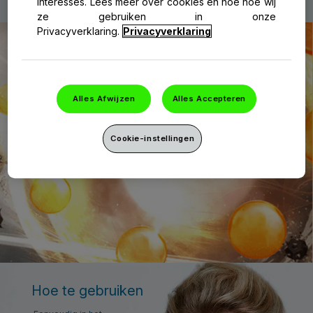
interesses. Lees meer over cookies en hoe hoe wij
ze gebruiken in onze
Privacyverklaring.
Privacyverklaring
Zovirax Duo in actie
Zie hoe de unieke combinatie van een
ontstekingsremmer en een antiviraal middel de
ontwikkeling van blaren vermindert en het
Alles Afwijzen
Alles Accepteren
genezingsproces van een koortslip verkort.
Meer informatie
Cookie-instellingen
Hoe te gebruiken